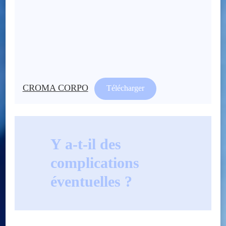
CROMA CORPO
Télécharger
Y a-t-il des
complications
éventuelles ?